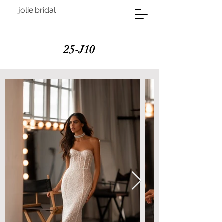
jolie.bridal
25-J10